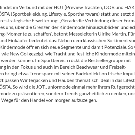
findet im Verbund mit der HOT (Preview Trachten, DOB und HA
ÖSFA (Sportbekleidung, Lifestyle, Sporthartware) statt und setzt 
lare strategische Erweiterung: „Gerade die Verbindung dieser Form
 es uns, über die Grenzen der Kindermode hinauszublicken und ec
ing-Momente zu schaffen“, betont Messeleiterin Ulrike Martin. Für
 und Einkäufer bedeutet das: Neben dem klassischen Sortiment vo
Kindermode öffnen sich neue Segmente und damit Potenziale. So 
 wie New Gol gezeigt, wie Tracht und festliche Kindermode mitei
 werden können. Im Sportbereich rückt die Bestsellergruppe mit
ung in den Fokus und auch im Bereich Beachwear und Freizeit-
en bringt etwa Trendspace mit seiner Badekollektion frische Impul
tzt passen Winterjacken und Hauben thematisch ideal in das Lifest
ÖSFA. So wird die JOT Juniormode einmal mehr ihrem Ruf gerecht,
mode zu präsentieren, sondern Trends ganzheitlich zu denken, un
 Wege für den Handel von morgen aufzuzeigen.