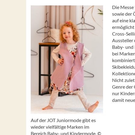
Die Messe 
sowie der 
auf eine k
ermöglicht
Cross-Sell
Aussteller
Baby- und 
bei Marken
kombiniert
Skibekleid
Kollektion
Nicht zule
Genre der 
nur Kinder
damit neue
Auf der JOT Juniormode gibt es
wieder vielfältige Marken im
Bereich Baby- und Kindermode. ©