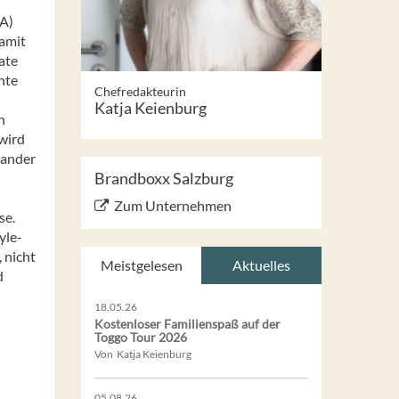
KA)
damit
ate
hte
Chefredakteurin
Katja Keienburg
n
wird
nander
Brandboxx Salzburg
Zum Unternehmen
se.
yle-
 nicht
Meistgelesen
Aktuelles
d
18.05.26
Kostenloser Familienspaß auf der
Toggo Tour 2026
Von Katja Keienburg
05.08.26