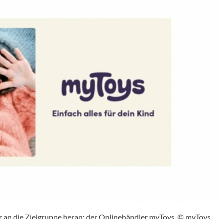
an die Zielgruppe heran: der Onlinehändler myToys. © myToys