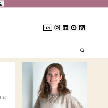
EN
h für