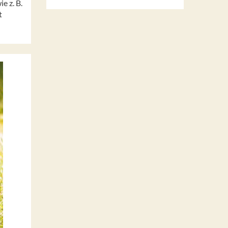
e z. B.
t