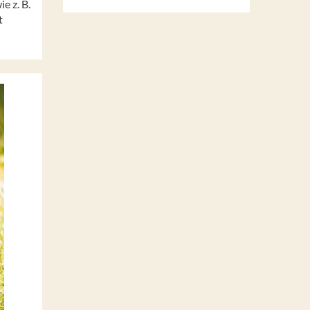
e z. B.
t