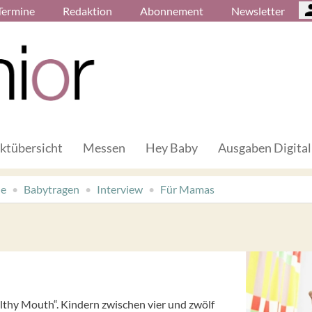
Termine
Redaktion
Abonnement
Newsletter
ktübersicht
Messen
Hey Baby
Ausgaben Digital
de
Babytragen
Interview
Für Mamas
lthy Mouth“. Kindern zwischen vier und zwölf