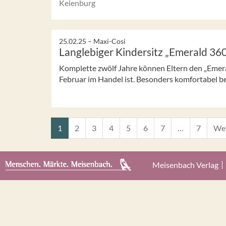
Keienburg
25.02.25 –
Maxi-Cosi
Langlebiger Kindersitz „Emerald 360
Komplette zwölf Jahre können Eltern den „Emera
Februar im Handel ist. Besonders komfortabel b
1
2
3
4
5
6
7
…
7
Wei
Meisenbach Verlag