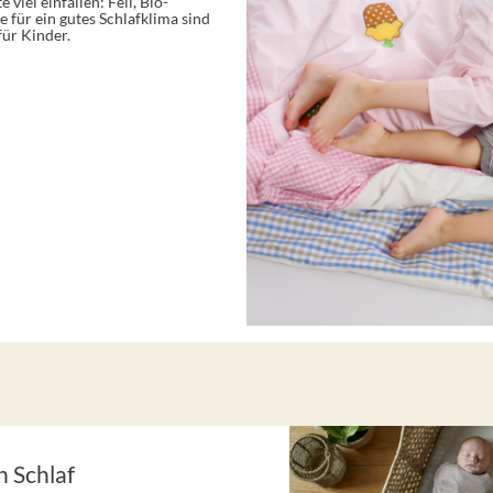
 viel einfallen: Fell, Bio-
 für ein gutes Schlafklima sind
ür Kinder.
n Schlaf