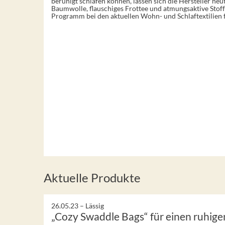
beruhigt schlafen können, lassen sich die Hersteller heute
Baumwolle, flauschiges Frottee und atmungsaktive Stoffe
Programm bei den aktuellen Wohn- und Schlaftextilien f
Aktuelle Produkte
26.05.23 –
Lässig
„Cozy Swaddle Bags“ für einen ruhige