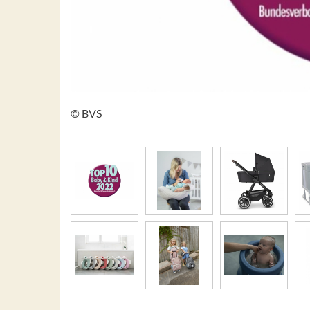
© BVS