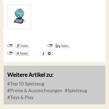
Weitere Artikel zu:
Top 10 Spielzeug
Preise & Auszeichnungen
Spielzeug
Toys & Play