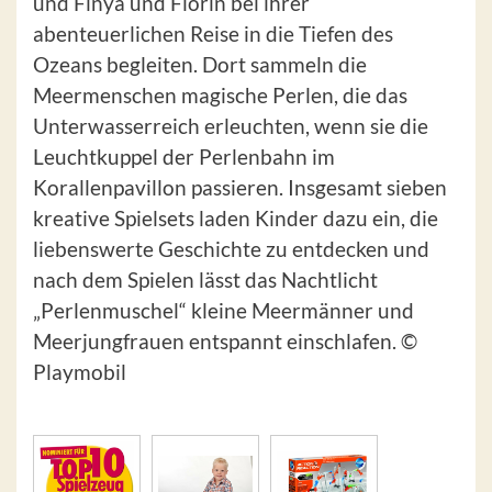
und Finya und Florin bei ihrer
abenteuerlichen Reise in die Tiefen des
Ozeans begleiten. Dort sammeln die
Meermenschen magische Perlen, die das
Unterwasserreich erleuchten, wenn sie die
Leuchtkuppel der Perlenbahn im
Korallenpavillon passieren. Insgesamt sieben
kreative Spielsets laden Kinder dazu ein, die
liebenswerte Geschichte zu entdecken und
nach dem Spielen lässt das Nachtlicht
„Perlenmuschel“ kleine Meermänner und
Meerjungfrauen entspannt einschlafen. ©
Playmobil