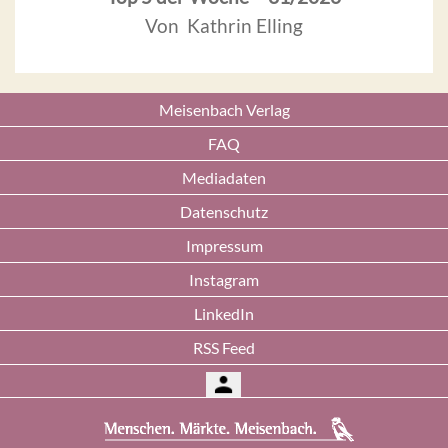
Von Kathrin Elling
Meisenbach Verlag
FAQ
Mediadaten
Datenschutz
Impressum
Instagram
LinkedIn
RSS Feed