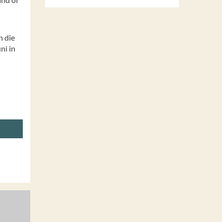
n die
ni in