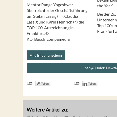
Mentor Ranga Yogeshwar
the Year“.
überreichte der Geschäftsführung
Bei der 26
um Stefan Lässig (li.), Claudia
Unternehme
Lässig und Karin Heinrich (r.) die
Top 100 un
TOP 100-Auszeichnung in
Frankfurt 
Frankfurt. ©
KD_Busch_compamedia
Alle Bilder anzeigen
baby&junior-Newsle
Weitere Artikel zu: