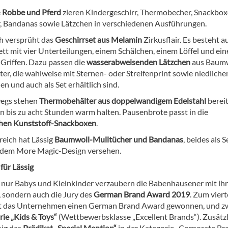
e
Robbe und Pferd
zieren Kindergeschirr, Thermobecher, Snackbox
, Bandanas sowie Lätzchen in verschiedenen Ausführungen.
h versprüht das
Geschirrset aus Melamin
Zirkusflair. Es besteht a
ett mit vier Unterteilungen, einem Schälchen, einem Löffel und ei
 Griffen. Dazu passen die
wasserabweisenden Lätzchen
aus Baum
er, die wahlweise mit Sternen- oder Streifenprint sowie niedliche
nen und auch als Set erhältlich sind.
wegs stehen
Thermobehälter aus doppelwandigem Edelstahl
bereit
n bis zu acht Stunden warm halten. Pausenbrote passt in die
hen Kunststoff-Snackboxen
.
reich hat Lässig
Baumwoll-Mulltücher und Bandanas
, beides als S
 dem More Magic-Design versehen.
für Lässig
 nur Babys und Kleinkinder verzaubern die Babenhausener mit ih
 sondern auch die Jury des
German Brand Award 2019
. Zum vier
at das Unternehmen einen German Brand Award gewonnen, und zw
ie „Kids & Toys“
(Wettbewerbsklasse „Excellent Brands“). Zusätzl
ig das
Prädikat „Special Mention“
in der Kategorie „Corporate Br