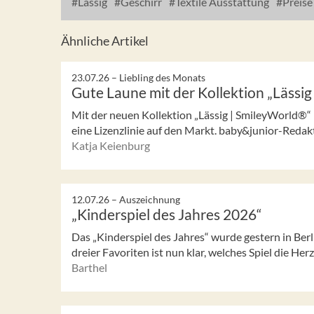
Lässig
Geschirr
Textile Ausstattung
Preise
Ähnliche Artikel
23.07.26 –
Liebling des Monats
Gute Laune mit der Kollektion „Lässi
Mit der neuen Kollektion „Lässig | SmileyWorld®“ 
eine Lizenzlinie auf den Markt. baby&junior-Redakt
Katja Keienburg
12.07.26 –
Auszeichnung
„Kinderspiel des Jahres 2026“
Das „Kinderspiel des Jahres“ wurde gestern in Ber
dreier Favoriten ist nun klar, welches Spiel die Her
Barthel