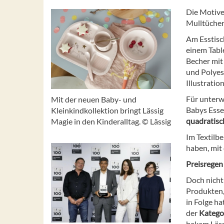
Die Motiv
Mulltücher
Am Esstisc
einem Tabl
Becher mit
und Polyest
Illustratio
Für unter
Mit der neuen Baby- und
Babys Esse
Kleinkindkollektion bringt Lässig
quadratisc
Magie in den Kinderalltag. © Lässig
Im Textilbe
haben, mit
Preisregen 
Doch nicht
Produkten,
in Folge h
der
Kategor
bekam Läss