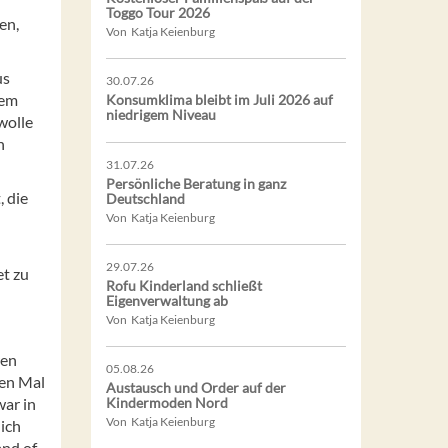
Toggo Tour 2026
en,
Von Katja Keienburg
us
30.07.26
nem
Konsumklima bleibt im Juli 2026 auf
niedrigem Niveau
wolle
n
31.07.26
Persönliche Beratung in ganz
, die
Deutschland
Von Katja Keienburg
29.07.26
et zu
Rofu Kinderland schließt
Eigenverwaltung ab
Von Katja Keienburg
ren
05.08.26
ten Mal
Austausch und Order auf der
ar in
Kindermoden Nord
Von Katja Keienburg
ich
and of