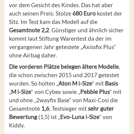
vor dem Gesicht des Kindes. Das hat aber
auch seinen Preis: Stolze
680 Euro
kostet der
Sitz. Im Test kam das Modell auf die
Gesamtnote 2,2
. Günstiger und ähnlich sicher
kommt laut Stiftung Warentest da der im
vergangenen Jahr getestete „Axissfix Plus“
ohne Airbag daher.
Die vorderen Plätze belegen ältere Modelle
,
die schon zwischen 2015 und 2017 getestet
wurden. So holten „
Aton M i-Size
“ mit
Basis
„
M i-Size
“ von Cybex sowie „
Pebble Plus
“ mit
und ohne „2wayfix Base“ von Maxi-Cosi die
Gesamtnote
1,6
; Testsieger mit
sehr guter
Bewertung
(1,5) ist „
Evo-Luna i-Size
“ von
Kiddy.