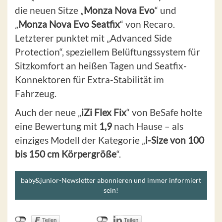
die neuen Sitze „
Monza Nova Evo
“ und
„
Monza Nova Evo Seatfix
“ von Recaro.
Letzterer punktet mit „Advanced Side
Protection“, speziellem Belüftungssystem für
Sitzkomfort an heißen Tagen und Seatfix-
Konnektoren für Extra-Stabilität im
Fahrzeug.
Auch der neue „
iZi Flex Fix
“ von BeSafe holte
eine Bewertung mit
1,9
nach Hause – als
einziges Modell der Kategorie „
i-Size von 100
bis 150 cm Körpergröße
“.
baby&junior-Newsletter abonnieren und immer informiert
sein!