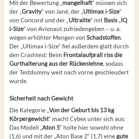
Mit der Bewertung „
mangelhaft
“ müssen sich
der „
Gravity
“ von Jané, der „
Ultimax i-Size
“
von Concord und der „
Ultralite
“ mit
Basis
„
IQ
i-Size
“ von Avionaut zufriedengeben – u. a.
wegen erhöhter Mengen von
Schadstoffen
.
Der „Ultimax i-Size“ fiel außerdem glatt durch
den Crashtest: Beim
Frontalaufprall riss die
Gurthalterung aus der Rückenlehne
, sodass
der Testdummy weit nach vorne geschleudert
wurde.
Sicherheit nach Gewicht
Die Kategorie
„
Von der Geburt bis 13 kg
Körpergewicht
“ macht Cybex unter sich aus:
Das Modell „
Aton 5
“ holte hier sowohl ohne
(1,6) und mit der „Aton Base 2“ (1,7) eine
gute