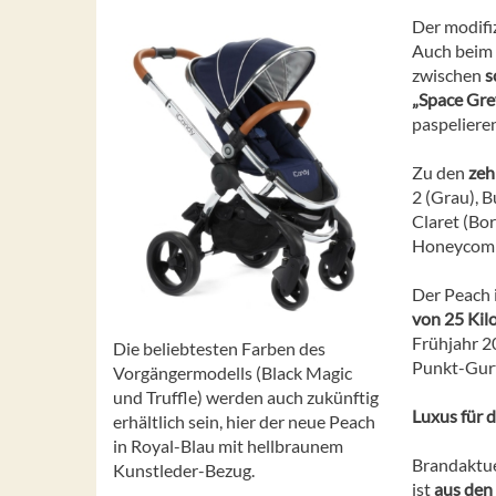
Der modifi
Auch beim 
zwischen
s
„Space Grey
paspeliere
Zu den
zeh
2 (Grau), 
Claret (Bor
Honeycomb
Der Peach 
von 25 Ki
Frühjahr 2
Die beliebtesten Farben des
Punkt-Gurt
Vorgängermodells (Black Magic
und Truffle) werden auch zukünftig
Luxus für 
erhältlich sein, hier der neue Peach
in Royal-Blau mit hellbraunem
Brandaktue
Kunstleder-Bezug.
ist
aus den 