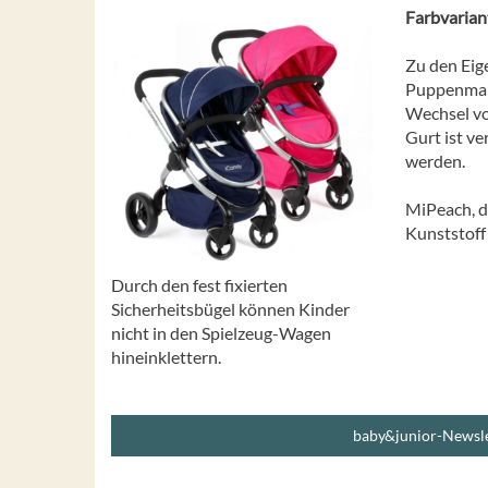
Farbvarian
Zu den Eig
Puppenmama
Wechsel vo
Gurt ist ve
werden.
MiPeach, de
Kunststoff
Durch den fest fixierten
Sicherheitsbügel können Kinder
nicht in den Spielzeug-Wagen
hineinklettern.
baby&junior-Newsle