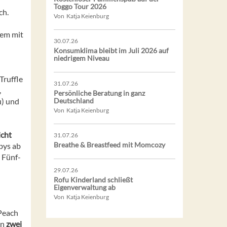
Toggo Tour 2026
ch.
Von Katja Keienburg
dem mit
30.07.26
Konsumklima bleibt im Juli 2026 auf
niedrigem Niveau
Truffle
31.07.26
,
Persönliche Beratung in ganz
u) und
Deutschland
Von Katja Keienburg
icht
31.07.26
Breathe & Breastfeed mit Momcozy
bys ab
 Fünf-
29.07.26
Rofu Kinderland schließt
Eigenverwaltung ab
Von Katja Keienburg
 Peach
en
zwei