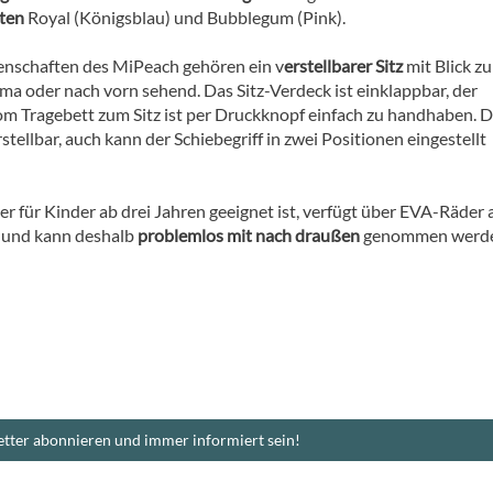
ten
Royal (Königsblau) und Bubblegum (Pink).
enschaften des MiPeach gehören ein v
erstellbarer Sitz
mit Blick zu
 oder nach vorn sehend. Das Sitz-Verdeck ist einklappbar, der
m Tragebett zum Sitz ist per Druckknopf einfach zu handhaben. D
rstellbar, auch kann der Schiebegriff in zwei Positionen eingestellt
r für Kinder ab drei Jahren geeignet ist, verfügt über EVA-Räder 
 und kann deshalb
problemlos mit nach draußen
genommen werde
tter abonnieren und immer informiert sein!