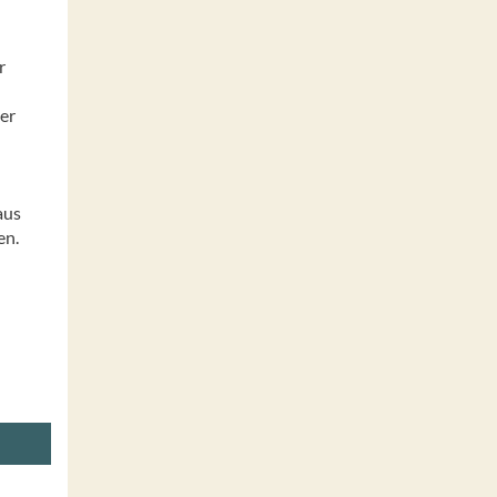
r
er
aus
n.