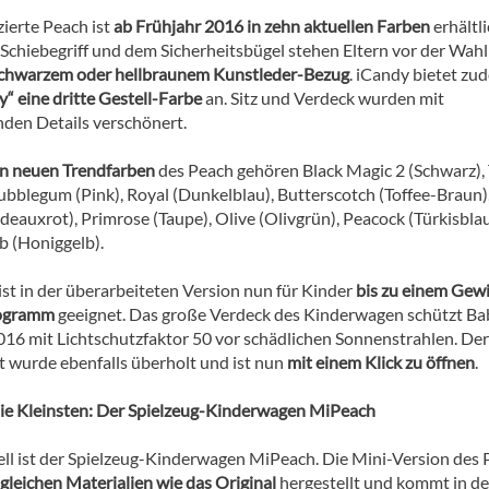
zierte Peach ist
ab Frühjahr 2016 in zehn aktuellen Farben
erhältli
Schiebegriff und dem Sicherheitsbügel stehen Eltern vor der Wahl
chwarzem oder hellbraunem Kunstleder-Bezug
. iCandy bietet zu
“ eine dritte Gestell-Farbe
an. Sitz und Verdeck wurden mit
nden Details verschönert.
n neuen Trendfarben
des Peach gehören Black Magic 2 (Schwarz), 
Bubblegum (Pink), Royal (Dunkelblau), Butterscotch (Toffee-Braun)
deauxrot), Primrose (Taupe), Olive (Olivgrün), Peacock (Türkisbla
 (Honiggelb).
ist in der überarbeiteten Version nun für Kinder
bis zu einem Gew
logramm
geeignet. Das große Verdeck des Kinderwagen schützt Ba
016 mit Lichtschutzfaktor 50 vor schädlichen Sonnenstrahlen. Der
 wurde ebenfalls überholt und ist nun
mit einem Klick zu öffnen
.
die Kleinsten: Der Spielzeug-Kinderwagen MiPeach
ll ist der Spielzeug-Kinderwagen MiPeach. Die Mini-Version des
gleichen Materialien wie das Original
hergestellt und kommt in d