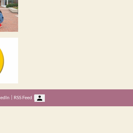
kedIn
RSS Feed