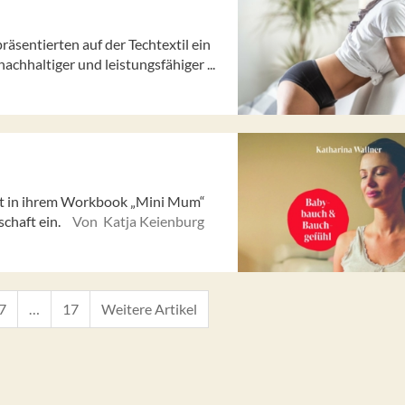
sentierten auf der Techtextil ein
hhaltiger und leistungsfähiger ...
dt in ihrem Workbook „Mini Mum“
chaft ein.
Von Katja Keienburg
7
…
17
Weitere Artikel