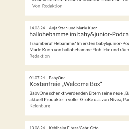
Von Redaktion
14.03.24 –
Anja Stern und Marie Kuon
hallohebamme im baby&junior-Podca
Traumberuf Hebamme? Im ersten baby&junior-Pod
Marie Kuon von hallohebamme Einblicke und räume
Redaktion
01.07.24 –
BabyOne
Kostenfreie „Welcome Box“
BabyOne schenkt werdenden Eltern seine neue „B
aktuell Produkte in voller Größe u.a. von Nivea, 
Keienburg
10.06.24 –
Kehlheim Fibres/Gebr. Otto