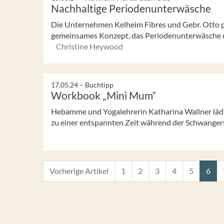
Nachhaltige Periodenunterwäsche
Die Unternehmen Kelheim Fibres und Gebr. Otto prä
gemeinsames Konzept, das Periodenunterwäsche nac
Christine Heywood
17.05.24 –
Buchtipp
Workbook „Mini Mum“
Hebamme und Yogalehrerin Katharina Wallner lä
zu einer entspannten Zeit während der Schwangers
Vorherige Artikel
1
2
3
4
5
6