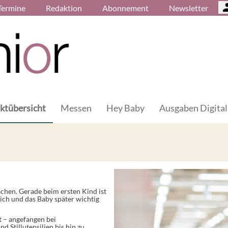
Termine
Redaktion
Abonnement
Newsletter
ktübersicht
Messen
Hey Baby
Ausgaben Digital
chen. Gerade beim ersten Kind ist
sich und das Baby später wichtig
t – angefangen bei
 Stillutensilien bis hin zu