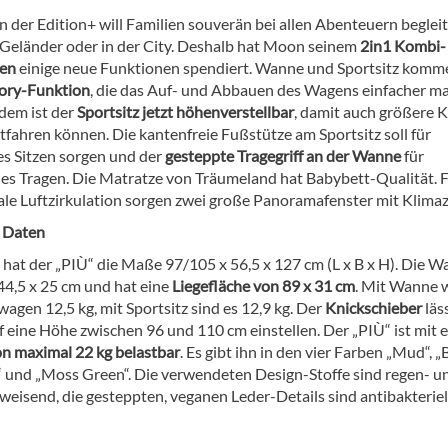
n der Edition+ will Familien souverän bei allen Abenteuern begleit
m Geländer oder in der City. Deshalb hat Moon seinem
2in1 Kombi-
en
einige neue Funktionen spendiert. Wanne und Sportsitz komm
ry-Funktion
, die das Auf- und Abbauen des Wagens einfacher m
dem ist der
Sportsitz jetzt höhenverstellbar
, damit auch größere 
fahren können. Die kantenfreie Fußstütze am Sportsitz soll für
 Sitzen sorgen und der
gesteppte Tragegriff an der Wanne
für
es Tragen. Die Matratze von Träumeland hat Babybett-Qualität. 
ale Luftzirkulation sorgen zwei große Panoramafenster mit Klima
 Daten
t hat der „PIÙ“ die Maße 97/105 x 56,5 x 127 cm (L x B x H). Die 
44,5 x 25 cm und hat eine
Liegefläche von 89 x 31 cm
. Mit Wanne 
agen 12,5 kg, mit Sportsitz sind es 12,9 kg. Der
Knickschieber
läs
f eine Höhe zwischen 96 und 110 cm einstellen. Der „PIÙ“ ist mit 
n maximal 22 kg belastbar
. Es gibt ihn in den vier Farben „Mud“, „B
“ und „Moss Green“. Die verwendeten Design-Stoffe sind regen- u
eisend, die gesteppten, veganen Leder-Details sind antibakteriel