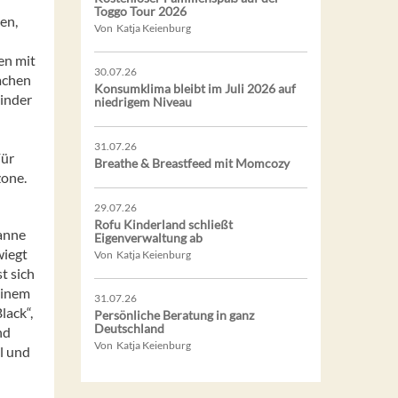
Toggo Tour 2026
en,
Von Katja Keienburg
en mit
30.07.26
achen
Konsumklima bleibt im Juli 2026 auf
Kinder
niedrigem Niveau
31.07.26
Für
Breathe & Breastfeed mit Momcozy
zone.
29.07.26
Rofu Kinderland schließt
Wanne
Eigenverwaltung ab
wiegt
Von Katja Keienburg
st sich
einem
31.07.26
lack“,
Persönliche Beratung in ganz
Deutschland
nd
Von Katja Keienburg
l und