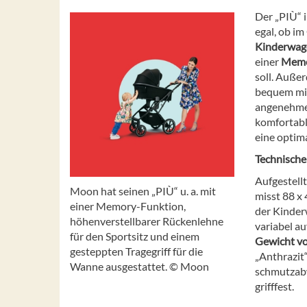
Der „PIÙ“ i
egal, ob i
Kinderwag
einer
Memo
soll. Außer
bequem mit
angenehmes
komfortabl
eine optim
Technische
Aufgestell
Moon hat seinen „PIÙ“ u. a. mit
misst 88 x 
einer Memory-Funktion,
der Kinderw
höhenverstellbarer Rückenlehne
variabel au
für den Sportsitz und einem
Gewicht vo
gesteppten Tragegriff für die
„Anthrazit
Wanne ausgestattet. © Moon
schmutzabw
grifffest.