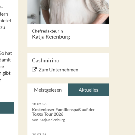
Y-
dern
bietet
 zu
Chefredakteurin
Katja Keienburg
So hat
 damit
Cashmirino
he
Zum Unternehmen
n gibt
e
Meistgelesen
Aktuelles
18.05.26
Kostenloser Familienspaß auf der
Toggo Tour 2026
Von Katja Keienburg
30.07.26