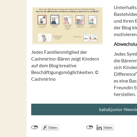
Unterhalts
Bastelvide
und ihren E
der Blog k
motivieren
Abwechslun
Jedes Familienmitglied der
Jedes Symbo
Cashmirino-Bären zeigt Kindern
die Bärenm
auf dem Blog kreative
sich Kinde
Beschäftigungsmöglichkeiten. ©
Difference“
Cashmirino
es eine Bas
Freundin S
herstellen.
baby&junior-Newsle