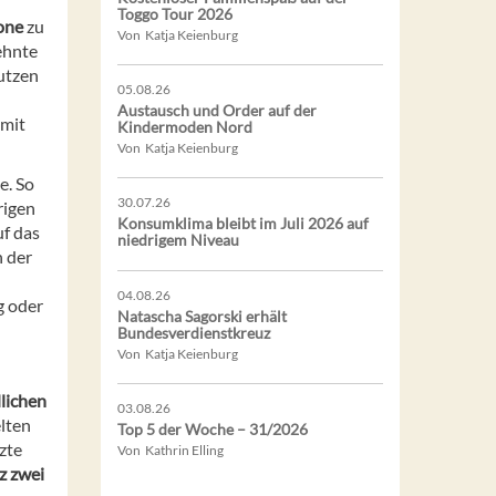
Toggo Tour 2026
one
zu
Von Katja Keienburg
ehnte
utzen
05.08.26
Austausch und Order auf der
 mit
Kindermoden Nord
Von Katja Keienburg
e. So
30.07.26
rigen
Konsumklima bleibt im Juli 2026 auf
uf das
niedrigem Niveau
n der
04.08.26
g oder
Natascha Sagorski erhält
Bundesverdienstkreuz
Von Katja Keienburg
lichen
03.08.26
lten
Top 5 der Woche – 31/2026
zte
Von Kathrin Elling
z zwei