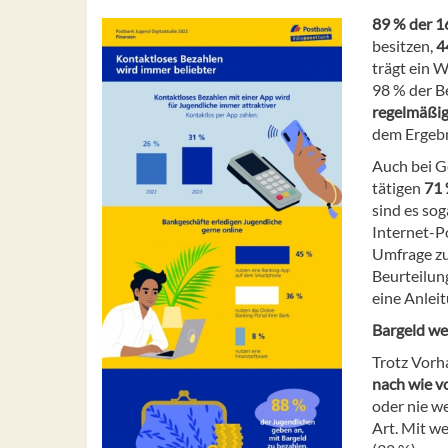
89 % der 1
besitzen,
4
trägt ein 
98 % der B
regelmäßig
dem Ergebn
Auch bei G
tätigen
71 
sind es sog
Internet-P
Umfrage zuf
Beurteilung
eine Anlei
Bargeld we
Trotz Vorh
nach wie v
oder nie we
Art. Mit w