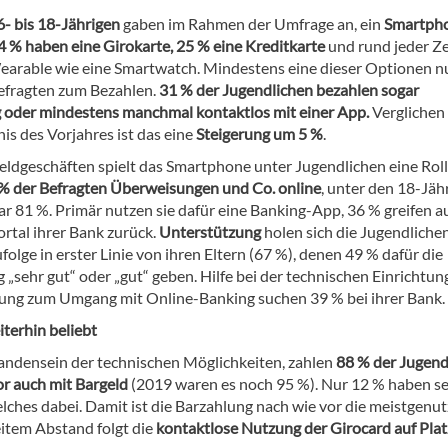
6- bis 18-Jährigen
gaben im Rahmen der Umfrage an, ein
Smartph
4 % haben eine Girokarte, 25 % eine Kreditkarte
und rund jeder Z
Wearable wie eine Smartwatch. Mindestens eine dieser Optionen n
efragten zum Bezahlen.
31 % der Jugendlichen bezahlen sogar
 oder mindestens manchmal kontaktlos mit einer App.
Verglichen
is des Vorjahres ist das eine
Steigerung um 5 %
.
eldgeschäften spielt das Smartphone unter Jugendlichen eine Roll
% der Befragten Überweisungen und Co. online
, unter den 18-Jäh
ar 81 %. Primär nutzen sie dafür eine Banking-App, 36 % greifen a
ortal ihrer Bank zurück.
Unterstützung
holen sich die Jugendliche
olge in erster Linie von ihren Eltern (67 %), denen 49 % dafür die
 „sehr gut“ oder „gut“ geben. Hilfe bei der technischen Einrichtun
tung zum Umgang mit Online-Banking suchen 39 % bei ihrer Bank.
iterhin beliebt
andensein der technischen Möglichkeiten, zahlen
88 % der Jugend
or auch mit Bargeld
(2019 waren es noch 95 %). Nur 12 % haben se
lches dabei. Damit ist die Barzahlung nach wie vor die meistgenut
eitem Abstand folgt die
kontaktlose Nutzung der Girocard auf Plat