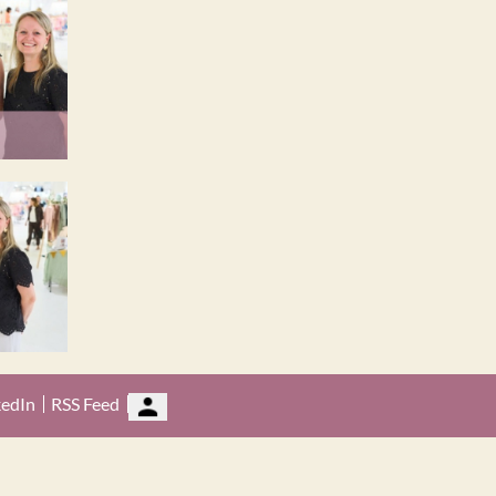
kedIn
RSS Feed