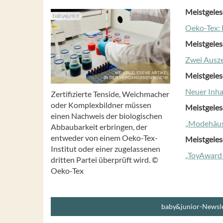
Meistgeles
Oeko-Tex:
Meistgeles
Zwei Ausze
Meistgeles
Neuer Inha
Zertifizierte Tenside, Weichmacher
oder Komplexbildner müssen
Meistgeles
einen Nachweis der biologischen
„Modehäuse
Abbaubarkeit erbringen, der
entweder von einem Oeko-Tex-
Meistgeles
Institut oder einer zugelassenen
„ToyAward 
dritten Partei überprüft wird. ©
Oeko-Tex
baby&junior-Newsle