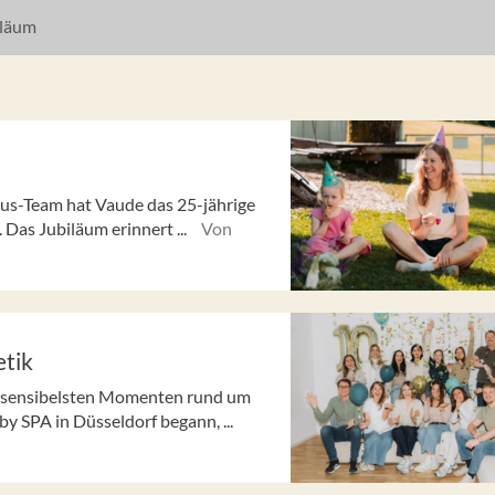
läum
aus-Team hat Vaude das 25-jährige
 Das Jubiläum erinnert ...
Von
etik
en sensibelsten Momenten rund um
y SPA in Düsseldorf begann, ...