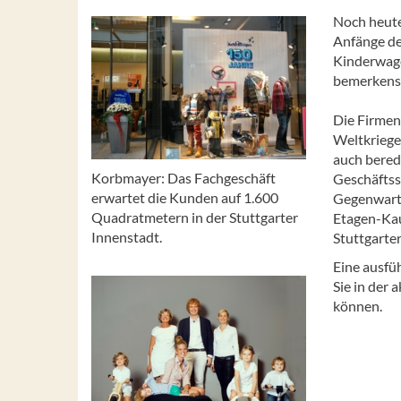
Noch heute
Anfänge de
Kinderwage
bemerkensw
Die Firmen
Weltkriege
auch bered
Korbmayer: Das Fachgeschäft
Geschäftssi
erwartet die Kunden auf 1.600
Gegenwart.
Quadratmetern in der Stuttgarter
Etagen-Kau
Innenstadt.
Stuttgarter
Eine ausfü
Sie in der
können.