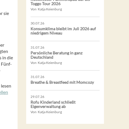
Toggo Tour 2026
Von Katja Keienburg
r sie
30.07.26
Konsumklima bleibt im Juli 2026 auf
niedrigem Niveau
ber
31.07.26
ägten
Persönliche Beratung in ganz
 in die
Deutschland
Von Katja Keienburg
 Fünf-
e
31.07.26
Breathe & Breastfeed mit Momcozy
 lesen
ellen
29.07.26
Rofu Kinderland schließt
Eigenverwaltung ab
Von Katja Keienburg