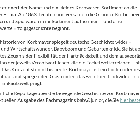
 erinnert der Name und ein kleines Korbwaren-Sortiment an die
r Firma: Ab 1863 flechten und verkaufen die Gründer Körbe, bevo
n und Spielwaren in ihr Sortiment aufnehmen – und eine
erte Erfolgsgeschichte beginnt.
historie von Korbmayer spiegelt deutsche Geschichte wider –
 und Wirtschaftswunder, Babyboom und Geburtenknick. Sie ist a
tes Zeugnis der Flexibilität, der Hartnäckigkeit und dem ausgepr
nn der jeweils Verantwortlichen, die die Fackel weiterreichen – bis
 Das Konzept stimmt bis heute. Korbmayer ist ein hochmodernes
fhaus mit spiegelnden Glasfronten, das wohltuend individuell di
 Einkaufswelt prägt.
hrliche Reportage über die bewegende Geschichte von Korbmayer
 aktuellen Ausgabe des Fachmagazins baby&junior, die Sie
hier best