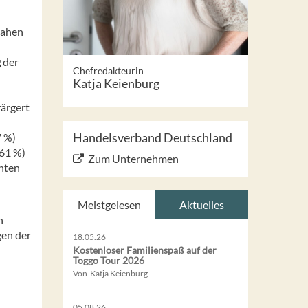
sahen
g
der
Chefredakteurin
Katja Keienburg
rärgert
Handelsverband Deutschland
7 %)
(61 %)
Zum Unternehmen
chten
Meistgelesen
Aktuelles
n
gen der
18.05.26
Kostenloser Familienspaß auf der
Toggo Tour 2026
Von Katja Keienburg
05.08.26