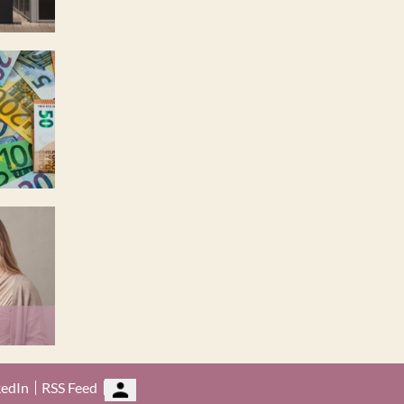
kedIn
RSS Feed