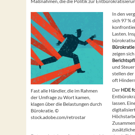
Maßnahmen, die die Politik zur Entbürokratisierung
In den ver
sich 97 % 
konfrontier
Lasten. In
bürokratisc
Bürokratie
zeigen sic
Berichtspf
und Steuer
stellen de
oft Hinder
Der
HDE for
Fast alle Händler, die im Rahmen
Entbürokrat
der Umfrage zu Wort kamen,
lassen. Ein
klagen über die Belastungen durch
digitalisie
Bürokratie. ©
Höchstarbe
stock.adobe.com/retrostar
Zusammenha
zusätzlich