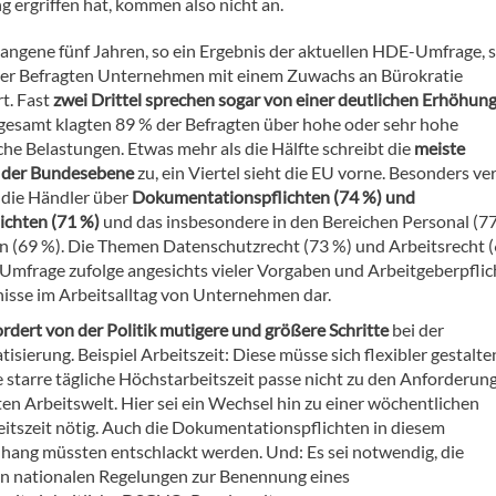
 ergriffen hat, kommen also nicht an.
gangene fünf Jahren, so ein Ergebnis der aktuellen HDE-Umfrage, 
der Befragten Unternehmen mit einem Zuwachs an Bürokratie
t. Fast
zwei Drittel sprechen sogar von einer deutlichen Erhöhun
sgesamt klagten 89 % der Befragten über hohe oder sehr hohe
he Belastungen. Etwas mehr als die Hälfte schreibt die
meiste
 der Bundesebene
zu, ein Viertel sieht die EU vorne. Besonders ve
h die Händler über
Dokumentationspflichten (74 %) und
lichten (71 %)
und das insbesondere in den Bereichen Personal (7
n (69 %). Die Themen Datenschutzrecht (73 %) und Arbeitsrecht 
r Umfrage zufolge angesichts vieler Vorgaben und Arbeitgeberpfli
nisse im Arbeitsalltag von Unternehmen dar.
dert von der Politik mutigere und größere Schritte
bei der
isierung. Beispiel Arbeitszeit: Diese müsse sich flexibler gestalte
e starre tägliche Höchstarbeitszeit passe nicht zu den Anforderun
rten Arbeitswelt. Hier sei ein Wechsel hin zu einer wöchentlichen
itszeit nötig. Auch die Dokumentationspflichten in diesem
ng müssten entschlackt werden. Und: Es sei notwendig, die
en nationalen Regelungen zur Benennung eines