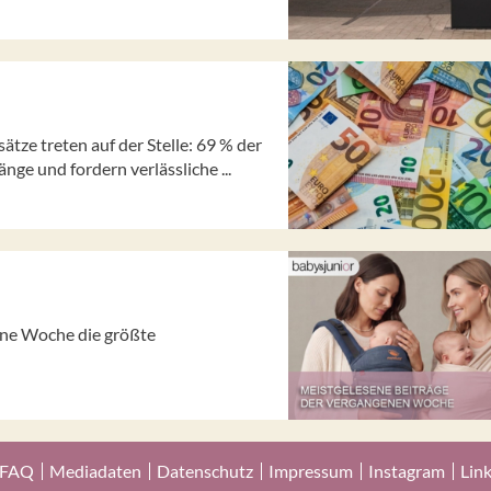
tze treten auf der Stelle: 69 % der
e und fordern verlässliche ...
gene Woche die größte
FAQ
Mediadaten
Datenschutz
Impressum
Instagram
Lin