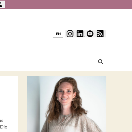
EN
as
 Die