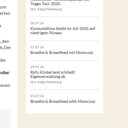
Toggo Tour 2026
 um
Von Katja Keienburg
erten
30.07.26
r
Konsumklima bleibt im Juli 2026 auf
niedrigem Niveau
, den
n.
Der
31.07.26
Breathe & Breastfeed mit Momcozy
 der
29.07.26
ndler
.
Rofu Kinderland schließt
Eigenverwaltung ab
Von Katja Keienburg
 neuen
31.07.26
Breathe & Breastfeed with Momcozy