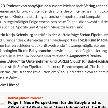
2B-Podcast von baby&junior aus dem Meisenbach Verlag
geht es
hemen und Entwicklungen der Branche, die wir gemeinsam mit Exp
by- und Kinderausstattungsbranche kompetent und kompakt
. In regelmäßiger Folge erscheinen neue Folgen, die sowohl auf de
s auch bei Spotify und Amazon Music zu hören sind.
erin Katja Keienburg
begrüßt in der Auftaktfolge
Stefan Eipeltauer
d Gründer des österreichischen Medienportals
Fokus Kind Medie
r hat verschiedene, zukunftsweisende Nutzungsmöglichkeiten
hnologien für die Babybranche
entwickelt, die der Digitalisierung
schub leistet. Im Podcast erläutert er die
Augmented Reality-
en „ARkid“ für Unternehmen und „ARkid Cloud“ für Babyfachhä
naus stellt Stefan Eipeltauer das neue Branchenportal „The Kids
or, das „die Branche revolutionieren“ soll und erzählt von seinem
e are Baby“.
beim Hören!