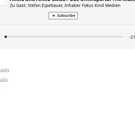
casts
usic