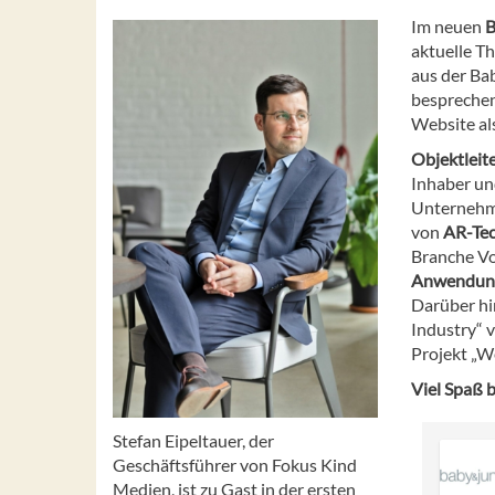
Im neuen
B
aktuelle T
aus der Ba
besprechen
Website al
Objektleit
Inhaber un
Unternehme
von
AR-Tec
Branche Vor
Anwendung
Darüber hi
Industry“ v
Projekt „W
Viel Spaß 
Stefan Eipeltauer, der
Geschäftsführer von Fokus Kind
Medien, ist zu Gast in der ersten