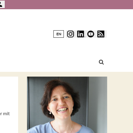
EN
r mit