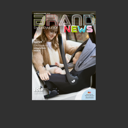
Vorschau anzeigen
e-Paper anschauen
PDF anschauen
Jahresabo
abschließen
Weitere Jahresabos
PDF download