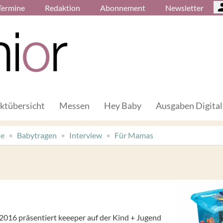
Termine
Redaktion
Abonnement
Newsletter
ktübersicht
Messen
Hey Baby
Ausgaben Digital
de
Babytragen
Interview
Für Mamas
016 präsentiert keeeper auf der Kind + Jugend