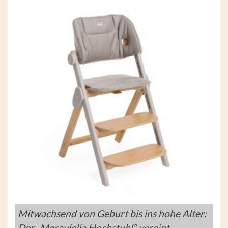
Mitwachsend von Geburt bis ins hohe Alter:
Der „Meraviglia Hochstuhl“ vereint