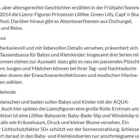
 aber altersgerechte Geschichten erzählen in der Frühjahr/Somm
2014 die Lizenz-Figuren Prinzessin Lillifee, Green Lilly, Capt´n Sh
 Rost. Darüber hinaus gibt es Abenteuerthemen aus Dschungel,
und Reise.
ssa
antasievoll und mit liebevollen Details versehen, präsentiert sich
Tausendsassa für Babys und Kleinkinder. Insgesamt drei Serien mit
ormen stehen zur Auswahl  dazu gibt es neu ein passendes Plüscht
tere Jungen und Mädchen können bei ihrer Tag- und Nachtwäsche
ake-downs der Erwachsenenkollektionen und modischen Marine-
nen wählen.
demode
planschen und baden sollen Babys und Kinder mit der AQUA-
Auch hier spielen die Lizenzfiguren eine große Rolle. Erstmals un
ektion ist eine Lillifee-Babyserie: Baby-Bade-Slip und Windelslip s
tails wie Kräuselsaum, Druck und kleiner Blume versehen. Ein
r Lichtschutzfaktor 50+ schützt vor der Sonnenstrahlung. Schiesse
t darauf, in den Baby- und Kleinkindserien nur anschmiegsame u