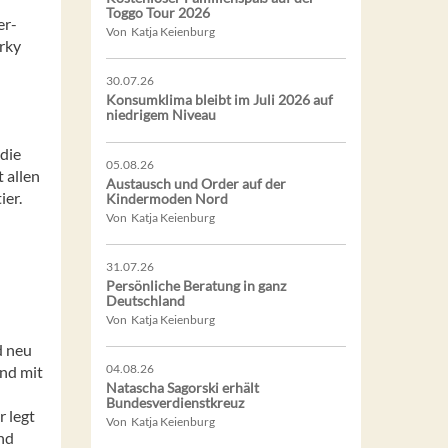
Toggo Tour 2026
er-
Von Katja Keienburg
arky
30.07.26
Konsumklima bleibt im Juli 2026 auf
niedrigem Niveau
 die
05.08.26
 allen
Austausch und Order auf der
ier.
Kindermoden Nord
Von Katja Keienburg
31.07.26
Persönliche Beratung in ganz
Deutschland
Von Katja Keienburg
d neu
04.08.26
ind mit
Natascha Sagorski erhält
Bundesverdienstkreuz
r legt
Von Katja Keienburg
nd