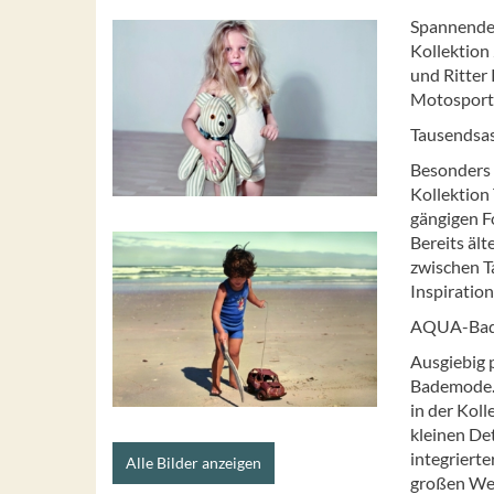
Spannende,
Kollektion 
und Ritter
Motosport 
Tausendsa
Besonders f
Kollektion 
gängigen F
Bereits äl
zwischen T
Inspiratio
AQUA-Ba
Ausgiebig 
Bademode. 
in der Koll
kleinen De
integrierte
Alle Bilder anzeigen
großen Wer