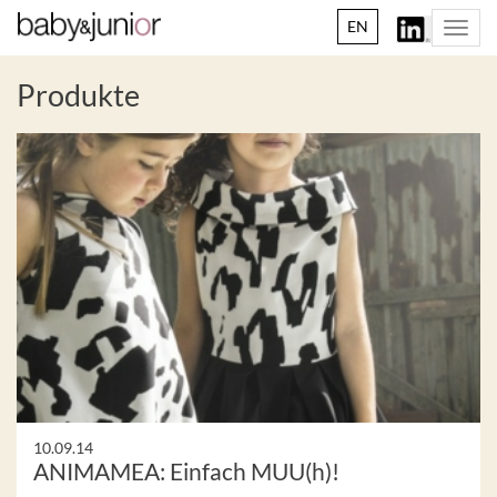
EN
Togg
navi
Produkte
10.09.14
ANIMAMEA: Einfach MUU(h)!