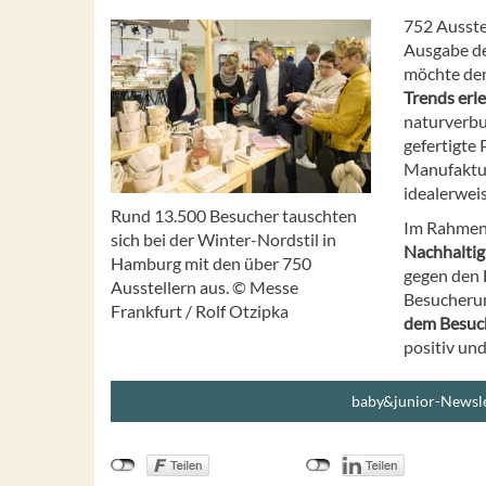
752 Ausste
Ausgabe de
möchte d
Trends erl
naturverbu
gefertigte 
Manufaktur
idealerwei
Rund 13.500 Besucher tauschten
Im Rahmen
sich bei der Winter-Nordstil in
Nachhaltig
Hamburg mit den über 750
gegen den 
Ausstellern aus. © Messe
Besucherum
Frankfurt / Rolf Otzipka
dem Besuch
positiv und
baby&junior-Newsle