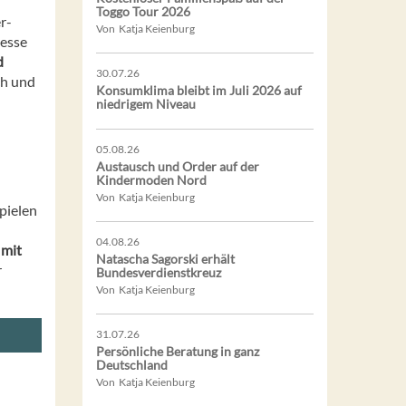
Toggo Tour 2026
r-
Von Katja Keienburg
Messe
d
30.07.26
ch und
Konsumklima bleibt im Juli 2026 auf
niedrigem Niveau
05.08.26
Austausch und Order auf der
Kindermoden Nord
Von Katja Keienburg
pielen
04.08.26
 mit
Natascha Sagorski erhält
r
Bundesverdienstkreuz
Von Katja Keienburg
31.07.26
Persönliche Beratung in ganz
Deutschland
Von Katja Keienburg