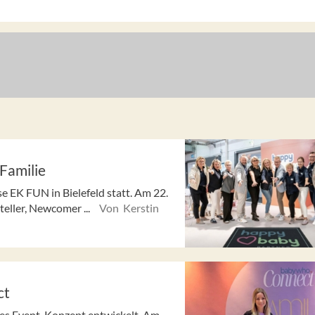
Familie
e EK FUN in Bielefeld statt. Am 22.
eller, Newcomer ...
Von Kerstin
ct
es Event-Konzept entwickelt. Am