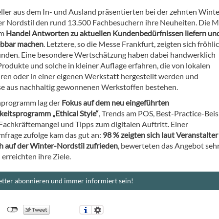
ller aus dem In- und Ausland präsentierten bei der zehnten Winte
r Nordstil den rund 13.500 Fachbesuchern ihre Neuheiten. Die 
em
Handel Antworten zu aktuellen Kundenbedürfnissen liefern un
ebbar machen
. Letztere, so die Messe Frankfurt, zeigten sich fröhli
nden. Eine besondere Wertschätzung haben dabei handwerklich
Produkte und solche in kleiner Auflage erfahren, die von lokalen
en oder in einer eigenen Werkstatt hergestellt werden und
se aus nachhaltig gewonnenen Werkstoffen bestehen.
programm lag der
Fokus auf dem neu eingeführten
keitsprogramm „Ethical Style“
, Trends am POS, Best-Practice-Beis
Fachkräftemangel und Tipps zum digitalen Auftritt. Einer
frage zufolge kam das gut an:
98 % zeigten sich laut Veranstalter
 auf der Winter-Nordstil zufrieden
, bewerteten das Angebot seh
 erreichten ihre Ziele.
tter abonnieren und immer informiert sein!