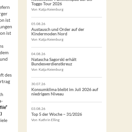
Toggo Tour 2026
efern
Von Katja Keienburg
rger
on ist
05.08.26
tungen
Austausch und Order auf der
on ist
Kindermoden Nord
Von Katja Keienburg
hs
, dem
04.08.26
 und
Natascha Sagorski erhält
Bundesverdienstkreuz
Von Katja Keienburg
ft des
rtrag
30.07.26
Konsumklima bleibt im Juli 2026 auf
ch
niedrigem Niveau
a-
ile“
03.08.26
KI
Top 5 der Woche – 31/2026
iele
Von Kathrin Elling