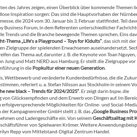
ten des Jahres zeigen, einen Überblick über kommende Themen li
dlose Inspiration sorgen: Das sind die Hauptvorhaben der Nürnbe
esse, die 2024 vom 30. Januar bis 3. Februar stattfindet. Teil dav
oy Business Forum, in dem Referenten unterschiedlicher Fachrich
lle Trends und die Branche bewegende Themen sprechen. Eins dav
ht-Thema „Life's a Playground – Toys for Kidults“
, das sich mit der
gen Zielgruppe der spielenden Erwachsenen auseinandersetzt. Sec
reifen das Thema auf, darunter z. B. die Keynote von Toan Nguyen
n Jung und Matt NERD aus Hamburg. Er stellt die Zielgruppe vor
inführung in die
Popkultur einer neuen Generation
.
s, Wettbewerb und veränderte Kundenbedürfnisse, die die Zukun
timmen, referiert u. a. Stefan Nilsson aus Stockholm in seinem Vo
the new black – Trends für 2024/2025“
. Er zeigt darin bspw. die
 von Glücksempfinden und dem Erwerb von Dingen auf. Im Berei
m erfolgversprechende Möglichkeiten für Online- und Social-Medi
in der Kampagnenreiter GmbH stellt z. B. das
„Google Business Prof
rnehmen und Ladengeschäfte ein. Von seinem
Geschäftsalltag mit 
eschäftsführer von Spielwaren Krömer. Weitere Anwendungsbeisp
arilyn Repp vom Mittelstand-Digital Zentrum Handel.