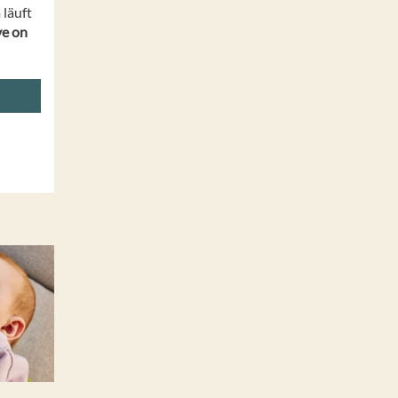
läuft
ve on