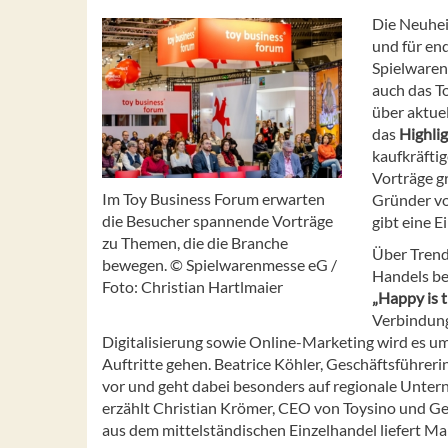
Die Neuhei
und für en
Spielwarenm
auch das T
über aktue
das
Highlig
kaufkräfti
Vorträge g
Im Toy Business Forum erwarten
Gründer vo
die Besucher spannende Vorträge
gibt eine E
zu Themen, die die Branche
Über Trend
bewegen. © Spielwarenmesse eG /
Handels bes
Foto: Christian Hartlmaier
„Happy is 
Verbindung
Digitalisierung sowie Online-Marketing wird es u
Auftritte gehen. Beatrice Köhler, Geschäftsführer
vor und geht dabei besonders auf regionale Unte
erzählt Christian Krömer, CEO von Toysino und G
aus dem mittelständischen Einzelhandel liefert M