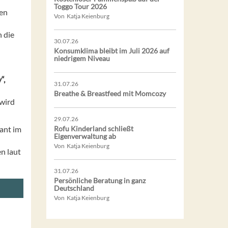
Toggo Tour 2026
ten
Von Katja Keienburg
 die
30.07.26
Konsumklima bleibt im Juli 2026 auf
niedrigem Niveau
“,
31.07.26
Breathe & Breastfeed mit Momcozy
 wird
29.07.26
ant im
Rofu Kinderland schließt
Eigenverwaltung ab
Von Katja Keienburg
en laut
31.07.26
Persönliche Beratung in ganz
Deutschland
Von Katja Keienburg