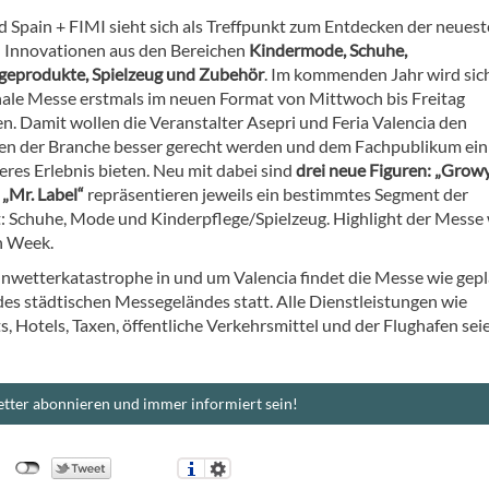
d Spain + FIMI sieht sich als Treffpunkt zum Entdecken der neues
 Innovationen aus den Bereichen
Kindermode, Schuhe,
geprodukte, Spielzeug und Zubehör
. Im kommenden Jahr wird sich
nale Messe erstmals im neuen Format von Mittwoch bis Freitag
n. Damit wollen die Veranstalter Asepri und Feria Valencia den
en der Branche besser gerecht werden und dem Fachpublikum ein
res Erlebnis bieten. Neu mit dabei sind
drei neue Figuren: „Growy
 „Mr. Label“
repräsentieren jeweils ein bestimmtes Segment der
: Schuhe, Mode und Kinderpflege/Spielzeug. Highlight der Messe
n Week.
Unwetterkatastrophe in und um Valencia findet die Messe wie gepl
des städtischen Messegeländes statt. Alle Dienstleistungen wie
, Hotels, Taxen, öffentliche Verkehrsmittel und der Flughafen sei
tter abonnieren und immer informiert sein!