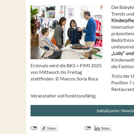
Die Babyki
Trends und
Kinderpfle
internatio
präsentiere
Bedürfniss
umfassende
„Lolly“ und
Kinderwelt
Erstmals wird die BKS + FIMI 2025
die Fashio
von Mittwoch bis Freitag
Trotz der 
stattfinden. © Marcos Soria Roca
Pavillon 7 
Restaurants
Veranstalter voll funktionsfähig.
baby&junior-Newsle