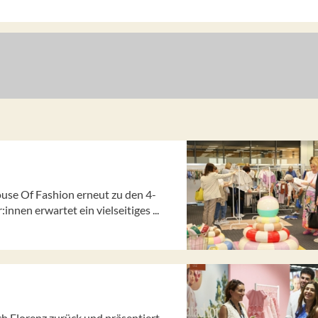
se Of Fashion erneut zu den 4-
nen erwartet ein vielseitiges ...
ch Florenz zurück und präsentiert