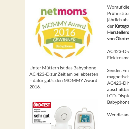
Worauf die
Prüfinstitu
jährlich a
der
Katego
Hersteller
von Ökotes
AC423-D w
Elektrosmo
Unter Müttern ist das Babyphone
Sender, Em
AC 423-D zur Zeit am beliebtesten
magnetisch
– dafür gab's den MOMMY Award
AC423-D ha
2016.
abschaltba
LCD-Displa
Babyphone 
Wer die an