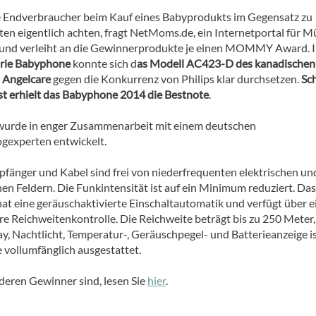
 Endverbraucher beim Kauf eines Babyprodukts im Gegensatz zu
ten eigentlich achten, fragt NetMoms.de, ein Internetportal für Mü
b und verleiht an die Gewinnerprodukte je einen MOMMY Award. 
rie Babyphone
konnte sich d
as Modell AC423-D des kanadischen
s Angelcare
gegen die Konkurrenz von Philips klar durchsetzen.
Sc
t erhielt das Babyphone 2014 die Bestnote
.
urde in enger Zusammenarbeit mit einem deutschen
gexperten entwickelt.
pfänger und Kabel sind frei von niederfrequenten elektrischen un
en Feldern. Die Funkintensität ist auf ein Minimum reduziert. Das
t eine geräuschaktivierte Einschaltautomatik und verfügt über e
re Reichweitenkontrolle. Die Reichweite beträgt bis zu 250 Meter,
y, Nachtlicht, Temperatur-, Geräuschpegel- und Batterieanzeige i
vollumfänglich ausgestattet.
deren Gewinner sind, lesen Sie
hier
.