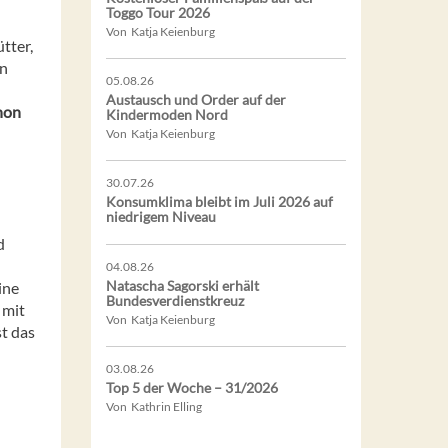
Toggo Tour 2026
Von Katja Keienburg
tter,
In
05.08.26
Austausch und Order auf der
hon
Kindermoden Nord
Von Katja Keienburg
30.07.26
Konsumklima bleibt im Juli 2026 auf
niedrigem Niveau
d
04.08.26
Natascha Sagorski erhält
ine
Bundesverdienstkreuz
 mit
Von Katja Keienburg
st das
03.08.26
Top 5 der Woche – 31/2026
Von Kathrin Elling