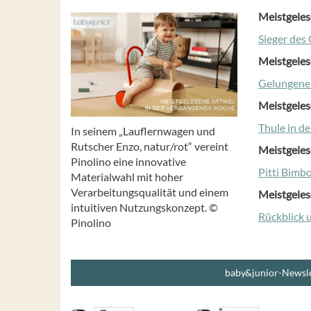
Meistgeles
Sieger de
Meistgeles
Gelungene
Meistgeles
Thule in d
In seinem „Lauflernwagen und
Rutscher Enzo, natur/rot“ vereint
Meistgeles
Pinolino eine innovative
Pitti Bimb
Materialwahl mit hoher
Verarbeitungsqualität und einem
Meistgeles
intuitiven Nutzungskonzept. ©
Rückblick 
Pinolino
baby&junior-Newsle