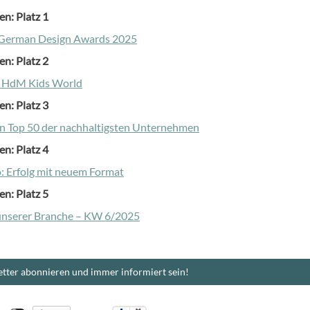
en: Platz 1
s German Design Awards 2025
en: Platz 2
 HdM Kids World
en: Platz 3
en Top 50 der nachhaltigsten Unternehmen
en: Platz 4
o: Erfolg mit neuem Format
en: Platz 5
unserer Branche – KW 6/2025
tter abonnieren und immer informiert sein!