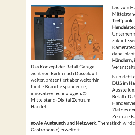
Die vom Ha
Mittelstan
Treffpunkt
Handelste
Unternehme
zukunftswe
Kameratech
dabei nich
Händlern, 
Das Konzept der Retail Garage
Veranstalt
zieht von Berlin nach Düsseldorf
Nun zieht d
weiter, präsentiert aber weiterhin
DUS im Ha
für die Branche spannende,
Ausstellun
innovative Technologien. ©
Retail+ DU
Mittelstand-Digital Zentrum
Handelsver
Handel
Ziel des n
Zentrale B
sowie Austausch und Netzwerk
. Thematisch wird
Gastronomie) erweitert.