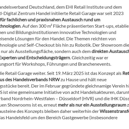
ndelsverband Deutschland, dem EHI Retail Institute und dem
d-Digital Zentrum Handel initiierte Retail Garage war seit 2023
 für fachlichen und praxisnahen Austausch rund um
chnologien
. Auf den 300 m² Fläche präsentierten Start-ups, etablie
n und Bildungsinstitutionen innovative Technologien und
isende Lösungen für den Handel. Die Themen reichten von
nologie und Self-Checkout bis hin zu Robotik. Der Showroom di
t nur als Ausstellungsfläche, sondern auch dem
direkten Austausc
Experten und Entscheidungsträgern
. Gleichzeitig war er
ungsort für Workshops, Führungen und Branchenevents.
ie Retail Garage weiter. Seit 19. März 2025 ist das Konzept als
Ret
us des Handelsverbands NRW
zu Hause und hält neue
gsstücke bereit. Der im Februar gegründete gleichnamige Verein h
S ist eine gemeinsame Initiative von acht Handelsakteuren, darun
band Nordrhein-Westfalen – Düsseldorf (HVR) und die IHK Düss
euen Showrooms ist es, erneut
mehr als nur ein Ausstellungsraum
z
austeine des Konzepts bleiben daher weiterhin der
Wissenstransf
 das Handelsfeld um den Bereich Gastgewerbe (insbesondere