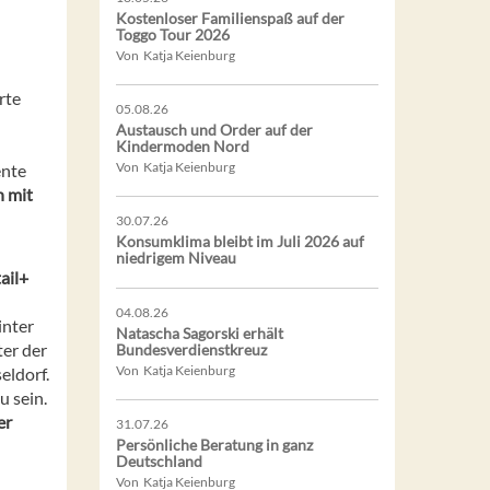
Kostenloser Familienspaß auf der
Toggo Tour 2026
Von Katja Keienburg
rte
05.08.26
Austausch und Order auf der
Kindermoden Nord
Von Katja Keienburg
ente
h mit
30.07.26
Konsumklima bleibt im Juli 2026 auf
niedrigem Niveau
ail+
04.08.26
inter
Natascha Sagorski erhält
ter der
Bundesverdienstkreuz
Von Katja Keienburg
eldorf.
u sein.
er
31.07.26
Persönliche Beratung in ganz
Deutschland
Von Katja Keienburg