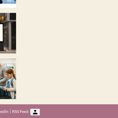
kedIn
RSS Feed